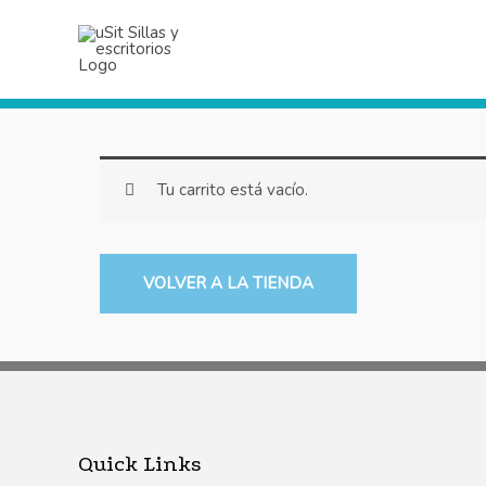
Ir
al
contenido
Tu carrito está vacío.
VOLVER A LA TIENDA
Quick Links