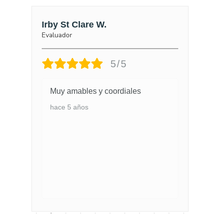
Irby St Clare W.
St
Evaluador
5/5
Muy amables y coordiales
hace 5 años
aldo
os