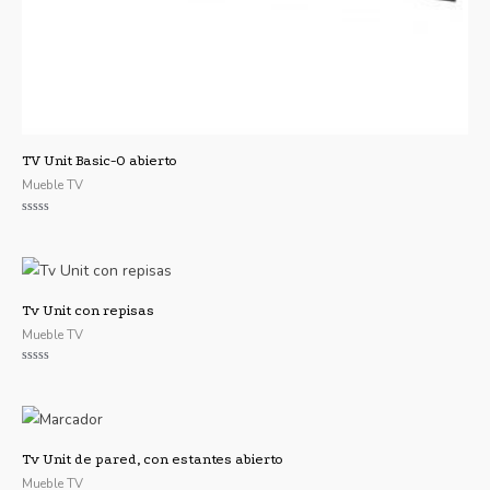
TV Unit Basic-O abierto
Mueble TV
Valorado
con
0
de
5
Tv Unit con repisas
Mueble TV
Valorado
con
0
de
5
Tv Unit de pared, con estantes abierto
Mueble TV