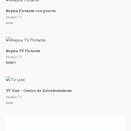
5
Repisa Flotante con puerta
Mueble TV
Valorado
con
0
de
5
Repisa TV Flotante
Mueble TV
Valorado con
5.00
de 5
TV Unit – Centro de Entretenimiento
Mueble TV
Valorado
con
0
de
5