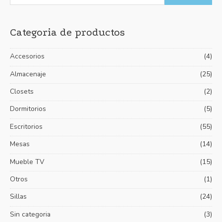
u
r
r
s
e
e
Categoria de productos
c
c
c
a
i
i
Accesorios
(4)
r
o
o
p
Almacenaje
(25)
m
m
o
í
á
Closets
(2)
r
n
x
Dormitorios
(5)
:
i
i
Escritorios
(55)
m
m
Mesas
(14)
o
o
Mueble TV
(15)
Otros
(1)
Sillas
(24)
Sin categoria
(3)