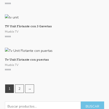
Valorado
con
0
de
5
TV Unit Flotante con 3 Gavetas
Mueble TV
Valorado
con
0
de
5
Tv Unit Flotante con puertas
Mueble TV
Valorado
con
0
de
5
1
2
→
B
P
P
BUSCAR