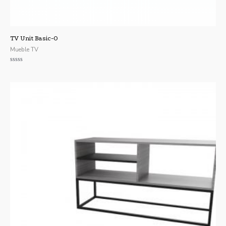
TV Unit Basic-O
Mueble TV
Valorado
con
0
de
5