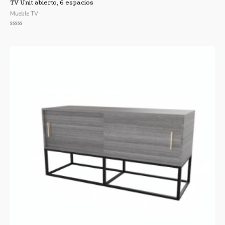
TV Unit abierto, 6 espacios
Mueble TV
Valorado
con
0
de
5