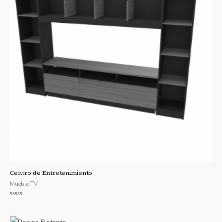
Centro de Entretenimiento
Mueble TV
Valorado
con
0
de