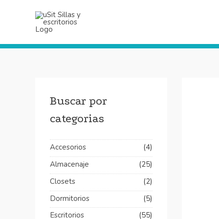
Ir
al
contenido
Buscar por
categorias
Accesorios
(4)
Almacenaje
(25)
Closets
(2)
Dormitorios
(5)
Escritorios
(55)