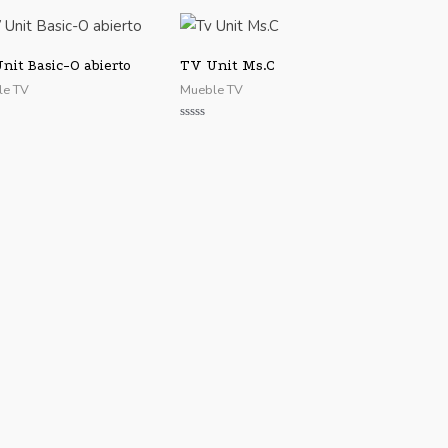
nit Basic-O abierto
TV Unit Ms.C
le TV
Mueble TV
ado
Valorado
con
0
de
5