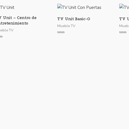
 Unit – Centro de
TV Unit Basic-O
TV U
tretenimiento
Mueble TV
Mueb
eble TV
Valorado
Valor
con
con
lorado
0
0
n
de
de
5
5