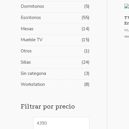
i
i
Dormitorios
(5)
m
m
Escritorios
(55)
TV
o
o
En
Mesas
(14)
Mu
Mueble TV
(15)
Va
co
0
Otros
(1)
de
5
Sillas
(24)
Sin categoria
(3)
Workstation
(8)
Filtrar por precio