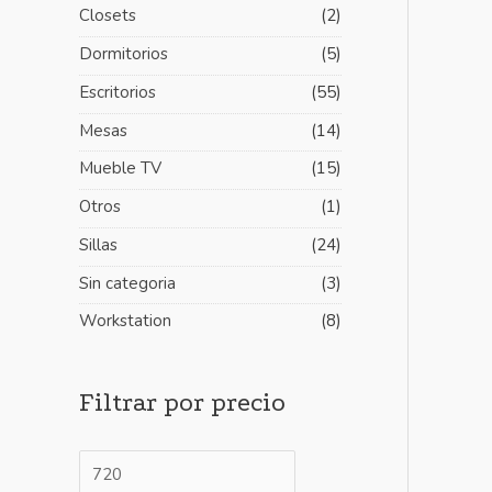
Closets
(2)
m
m
Dormitorios
(5)
o
o
Escritorios
(55)
Mesas
(14)
Mueble TV
(15)
Otros
(1)
Sillas
(24)
Sin categoria
(3)
Workstation
(8)
Filtrar por precio