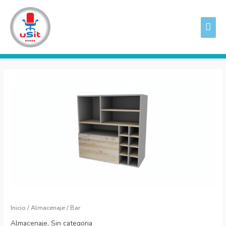
Ir
ME
al
PRI
contenido
Bar
cantidad
Inicio
/
Almacenaje
/ Bar
Almacenaje
,
Sin categoria