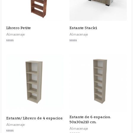
Librero Petite
Estante Stack1
Almacenaje
Almacenaje
Valorado
Valorado
con
con
0
0
de
de
5
5
Estante de 6 espacios.
Estante/ Librero de 4 espacios
50x30x210 cm.
Almacenaje
Almacenaje