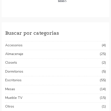
Valorado
con
Valorado con
0
5.00
de
de 5
5
Buscar por categorias
Accesorios
(4)
Almacenaje
(25)
Closets
(2)
Dormitorios
(5)
Escritorios
(55)
Mesas
(14)
Mueble TV
(15)
Otros
(1)