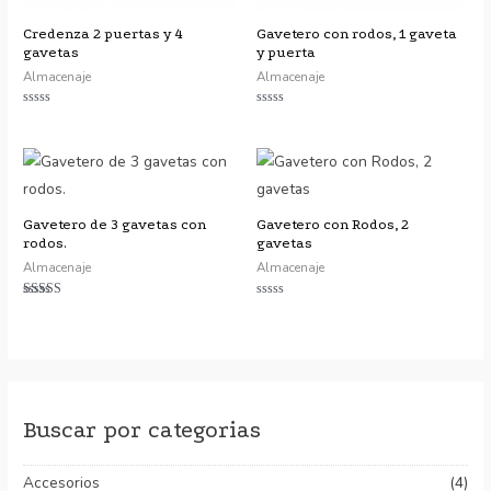
Credenza 2 puertas y 4
Gavetero con rodos, 1 gaveta
gavetas
y puerta
Almacenaje
Almacenaje
Valorado
Valorado
con
con
0
0
de
de
5
5
Gavetero de 3 gavetas con
Gavetero con Rodos, 2
rodos.
gavetas
Almacenaje
Almacenaje
Valorado con
Valorado
5.00
con
de 5
0
de
5
Buscar por categorias
Accesorios
(4)