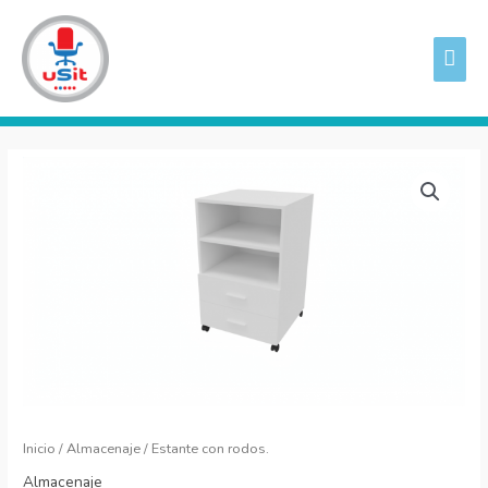
Ir
ME
al
PRI
contenido
Estante
con
rodos.
cantidad
Inicio
/
Almacenaje
/ Estante con rodos.
Almacenaje