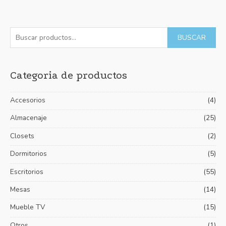
con
0
de
5
B
P
P
BUSCAR
u
r
r
s
e
e
Categoria de productos
c
c
c
a
i
i
Accesorios
(4)
r
o
o
p
Almacenaje
(25)
m
m
o
í
á
Closets
(2)
r
n
x
Dormitorios
(5)
:
i
i
Escritorios
(55)
m
m
Mesas
(14)
o
o
Mueble TV
(15)
Otros
(1)