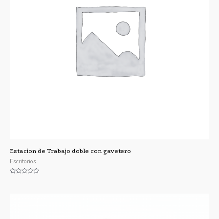
Estacion de Trabajo doble con gavetero
Escritorios
Valorado
con
0
de
5