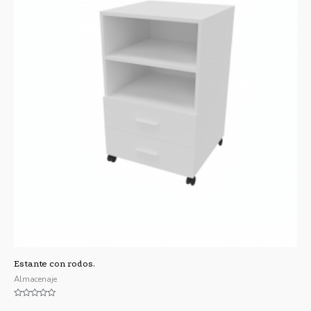
Estante con rodos.
Almacenaje
Valorado