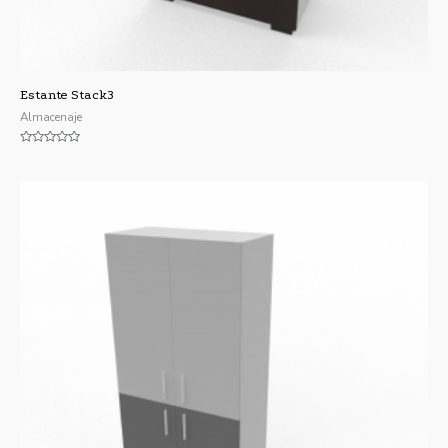
Estante Stack3
Almacenaje
Valorado
con
0
de
5