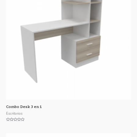
Combo Desk 3 en 1
Escritorios
Valorado
con
0
de