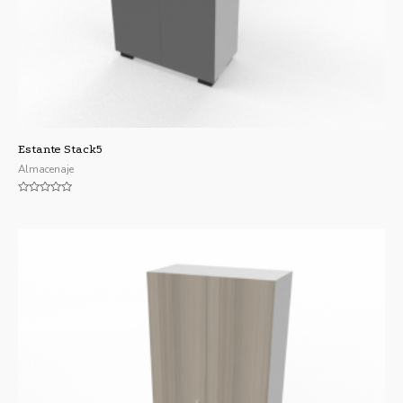
Estante Stack5
Almacenaje
Valorado
con
0
de
5