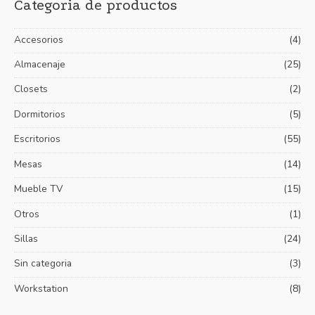
Categoria de productos
c
c
c
a
i
i
Accesorios
(4)
r
o
o
p
Almacenaje
(25)
m
m
o
í
á
Closets
(2)
r
n
x
Dormitorios
(5)
:
i
i
Escritorios
(55)
m
m
Mesas
(14)
o
o
Mueble TV
(15)
Otros
(1)
Sillas
(24)
Sin categoria
(3)
Workstation
(8)