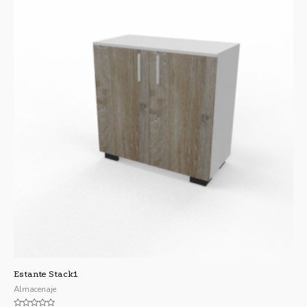
Estante Stack1
Almacenaje