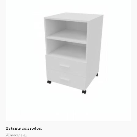
5
Estante con rodos.
Almacenaje