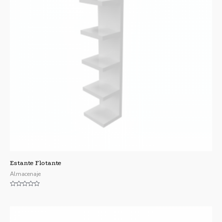
Estante Flotante
Almacenaje
Valorado
con
0
de
5