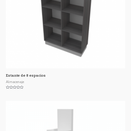
Estante de 8 espacios
Almacenaje
Valorado
con
0
de
5