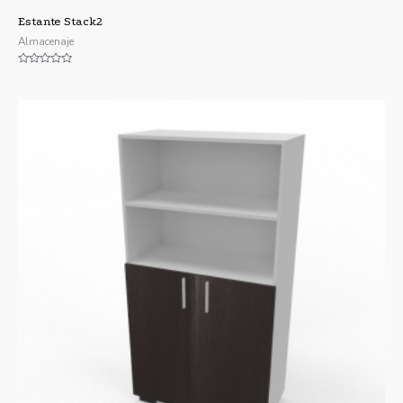
Estante Stack2
Almacenaje
Valorado
con
0
de
5