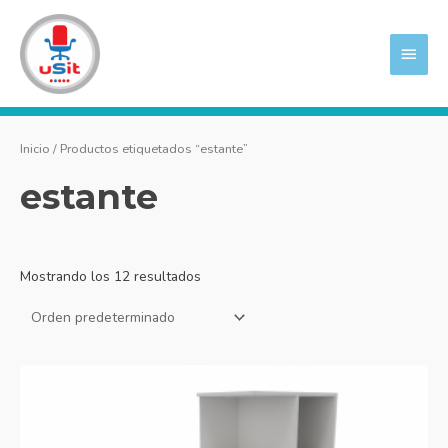
Ir
MEN
al
PRIN
contenido
Inicio
/ Productos etiquetados “estante”
estante
Mostrando los 12 resultados