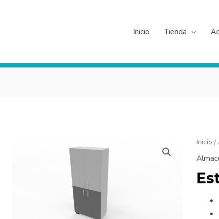
Inicio
Tienda
Ac
Estant
Inicio
/
Stack5
Almac
cantid
Es