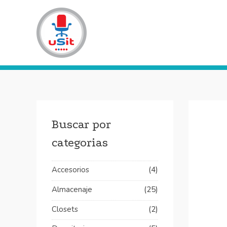
Ir
al
contenido
Buscar por
categorias
Accesorios
(4)
Almacenaje
(25)
Closets
(2)