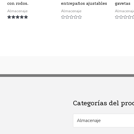
con rodos.
entrepaños ajustables
gavetas
Almacenaje
Almacenaje
Almacenaj
Valorado
Valorado
Valorado
con
con
con
5.00
0
0
de 5
de
de
5
5
Categorías del pro
Almacenaje