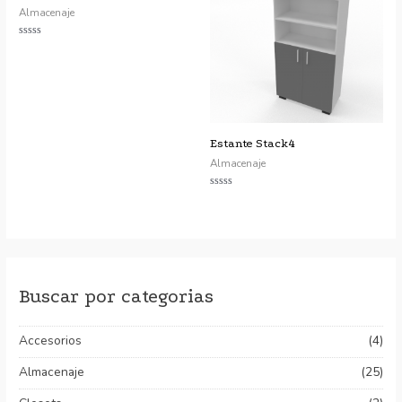
Almacenaje
Valorado
con
0
de
5
Estante Stack4
Almacenaje
Valorado
con
0
de
5
Buscar por categorias
Accesorios
(4)
Almacenaje
(25)