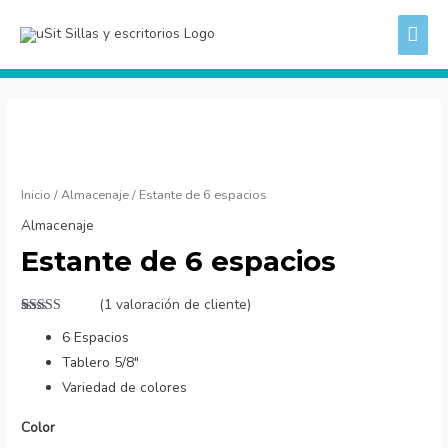
Ir
ME
al
PRI
contenido
Estante
de
6
espacios
Inicio
/
Almacenaje
/ Estante de 6 espacios
cantidad
Almacenaje
Estante de 6 espacios
(
1
valoración de cliente)
Valorado
1
6 Espacios
con
5.00
de
5 en base a
Tablero 5/8″
valoración
de un cliente
Variedad de colores
Color