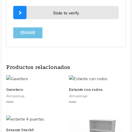
Slide to verify
Productos relacionados
Gavetero
Estante con rodos.
Almacenaje
Almacenaje
Valorado
Valorado
con
con
0
0
de
de
5
5
Estante Stack5