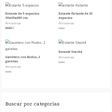
Estante de 5 espacios.
Estante flotante de 15
30x30x180 cm.
espacios
Almacenaje
Almacenaje
Valorado con
Valorado
5.00
con
de 5
0
de
5
Estante Stack4
Gavetero con Rodos, 2
Almacenaje
gavetas
Almacenaje
Valorado
con
0
de
Valorado
5
con
0
de
5
Buscar por categorias