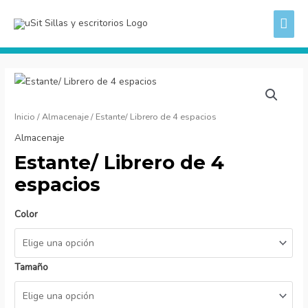
Ir
ME
al
PRI
contenido
Estante/
Librero
de
Inicio
/
Almacenaje
/ Estante/ Librero de 4 espacios
4
Almacenaje
espacios
Estante/ Librero de 4
cantidad
espacios
Color
Tamaño