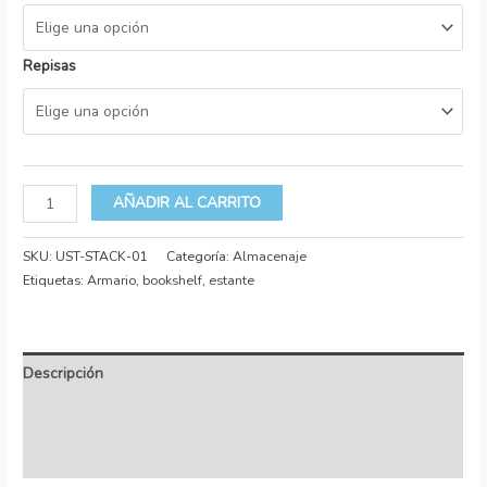
Repisas
AÑADIR AL CARRITO
SKU:
UST-STACK-01
Categoría:
Almacenaje
Etiquetas:
Armario
,
bookshelf
,
estante
Descripción
Información adicional
Valoraciones (0)