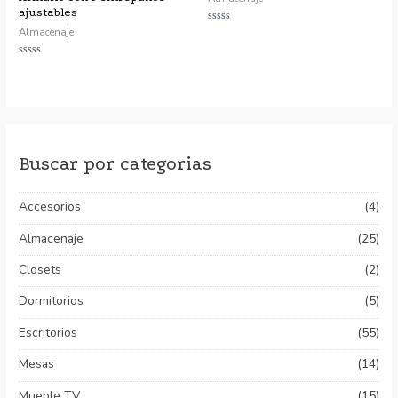
ajustables
Almacenaje
Valorado
con
0
de
Valorado
5
con
0
de
5
Buscar por categorias
Accesorios
(4)
Almacenaje
(25)
Closets
(2)
Dormitorios
(5)
Escritorios
(55)
Mesas
(14)
Mueble TV
(15)