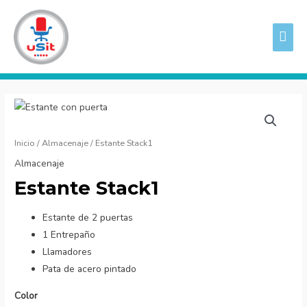
Ir
ME
al
PRI
contenido
Estante
Stack1
cantidad
Inicio
/
Almacenaje
/ Estante Stack1
Almacenaje
Estante Stack1
Estante de 2 puertas
1 Entrepaño
Llamadores
Pata de acero pintado
Color