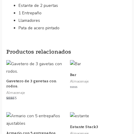
Estante de 2 puertas
1 Entrepaño
Llamadores
Pata de acero pintado
Productos relacionados
Bar
Gavetero de 3 gavetas con
Almacenaje
rodos.
Almacenaje
Valorado
con
0
de
Valorado con
5
5.00
de 5
Estante Stack3
Armario con 5 entrepaños
Almacenaje