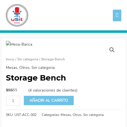
Ir
ME
al
PRI
contenido
Storage
Bench
cantidad
Inicio
/
Sin categoria
/ Storage Bench
Mesas
,
Otros
,
Sin categoria
Storage Bench
(
4
valoraciones de clientes)
Valorado
4
con
5.00
de
AÑADIR AL CARRITO
5 en base a
valoraciones
de clientes
SKU:
UST-ACC-002
Categorías:
Mesas
,
Otros
,
Sin categoria