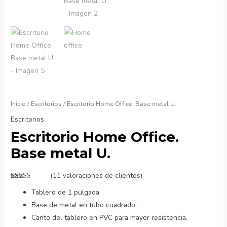
Inicio
/
Escritorios
/ Escritorio Home Office. Base metal U.
Escritorios
Escritorio Home Office.
Base metal U.
(
11
valoraciones de clientes)
Valorado
11
Tablero de 1 pulgada.
con
4.91
de
5 en base a
Base de metal en tubo cuadrado.
valoraciones
de clientes
Canto del tablero en PVC para mayor resistencia.