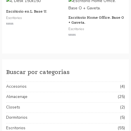
Escritorio en L. Base U.
Escritorio Home Office. Base O
Escritorios
+ Gaveta.
Escritorios
Valorado
con
0
de
Valorado
5
con
0
de
5
Buscar por categorias
Accesorios
(4)
Almacenaje
(25)
Closets
(2)
Dormitorios
(5)
Escritorios
(55)