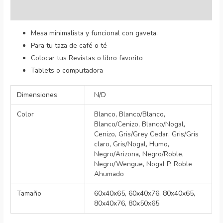
Valoraciones (3)
Mesa minimalista y funcional con gaveta.
Para tu taza de café o té
Colocar tus Revistas o libro favorito
Tablets o computadora
Dimensiones
N/D
Color
Blanco
,
Blanco/Blanco
,
Blanco/Cenizo
,
Blanco/Nogal
,
Cenizo
,
Gris/Grey Cedar
,
Gris/Gris
claro
,
Gris/Nogal
,
Humo
,
Negro/Arizona
,
Negro/Roble
,
Negro/Wengue
,
Nogal P
,
Roble
Ahumado
Tamaño
60x40x65, 60x40x76, 80x40x65,
80x40x76, 80x50x65