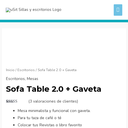
Ir
ME
al
PRI
contenido
Sofa
Table
2.0
+
Gaveta
cantidad
Inicio
/
Escritorios
/ Sofa Table 2.0 + Gaveta
Escritorios
,
Mesas
Sofa Table 2.0 + Gaveta
(
3
valoraciones de clientes)
Valorado
3
Mesa minimalista y funcional con gaveta.
con
5.00
de
5 en base a
Para tu taza de café o té
valoraciones
de clientes
Colocar tus Revistas o libro favorito