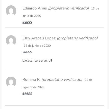
Eduardo Arias
(propietario verificado)
15 de
junio de 2020
Valorado
con
5
de 5
Elky Araceli Lopez
(propietario verificado)
16 de junio de 2020
Valorado
Excelente servicio!!!
con
5
de 5
Romina R.
(propietario verificado)
29 de
agosto de 2020
Valorado
con
5
de 5