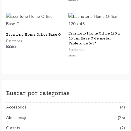
de
Valorado con
5
5.00
de 5
Escritorio Home Office 120 x
Escritorio Home Office Base O
45 cm. Base O de metal.
Escritorios
Tablero de 5/8″.
Escritorios
Valorado con
5.00
de 5
Valorado
con
0
de
5
Buscar por categorias
Accesorios
(4)
Almacenaje
(25)
Closets
(2)