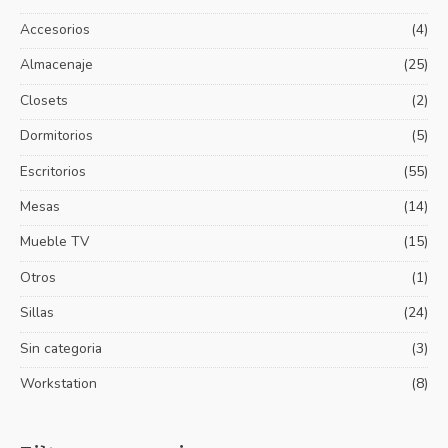
a
i
i
Accesorios
(4)
r
o
o
p
Almacenaje
(25)
m
m
o
í
á
Closets
(2)
r
n
x
Dormitorios
(5)
:
i
i
Escritorios
(55)
m
m
Mesas
(14)
o
o
Mueble TV
(15)
Otros
(1)
Sillas
(24)
Sin categoria
(3)
Workstation
(8)