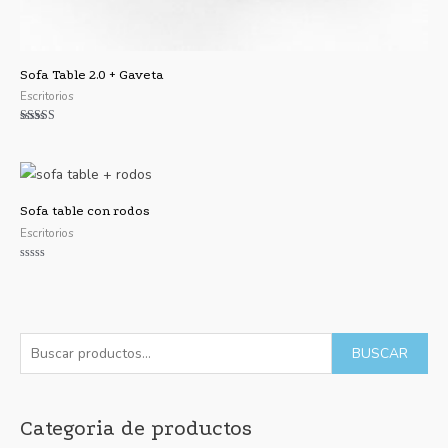
Sofa Table 2.0 + Gaveta
Escritorios
Valorado con
5.00
de 5
Sofa table con rodos
Escritorios
Valorado
con
0
de
5
B
P
P
BUSCAR
u
r
r
s
e
e
Categoria de productos
c
c
c