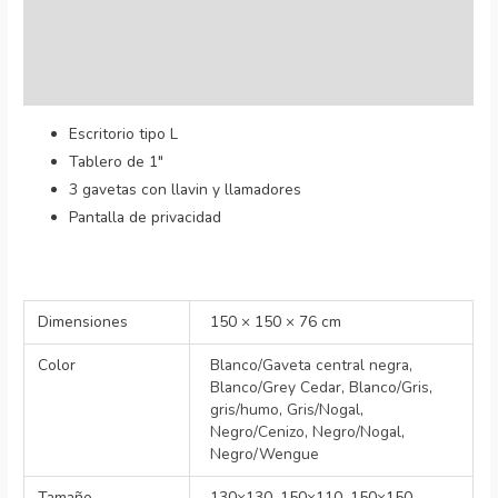
Información adicional
Valoraciones (1)
Escritorio tipo L
Tablero de 1″
3 gavetas con llavin y llamadores
Pantalla de privacidad
Dimensiones
150 × 150 × 76 cm
Color
Blanco/Gaveta central negra
,
Blanco/Grey Cedar
,
Blanco/Gris
,
gris/humo
,
Gris/Nogal
,
Negro/Cenizo
,
Negro/Nogal
,
Negro/Wengue
Tamaño
130×130, 150×110, 150×150,