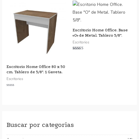
de
5
Escritorio Home Office. Base
«O» de Metal. Tablero 5/8″.
Escritorios
Valorado
con
4.75
de 5
Escritorio Home Office 80 x 50
cm. Tablero de 5/8″. 1 Gaveta.
Escritorios
Valorado
con
0
de
5
Buscar por categorias