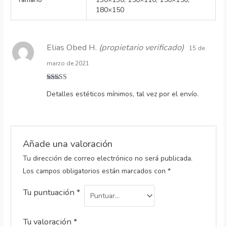
180×150
Elias Obed H.
(propietario verificado)
15 de
marzo de 2021
Valorado
Detalles estéticos mínimos, tal vez por el envío.
con
4
de 5
Añade una valoración
Tu dirección de correo electrónico no será publicada.
Los campos obligatorios están marcados con
*
Tu puntuación
*
Tu valoración
*