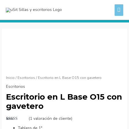
Ir
ME
al
PRI
contenido
Escritorio
en
L
Base
O15
con
gavetero
Inicio
/
Escritorios
/ Escritorio en L Base O15 con gavetero
cantidad
Escritorios
Escritorio en L Base O15 con
gavetero
(
1
valoración de cliente)
Valorado
1
Tablero de 1″
con
4.00