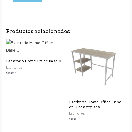
Productos relacionados
Escritorio Home Office Base O
Escritorios
Valorado con
5.00
de 5
Escritorio Home Office. Base
en U con repisas.
Escritorios
Valorado
con
0