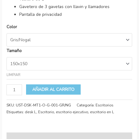
de 5 en
Gavetero de 3 gavetas con llavin y llamadores
base a
valoración
Pantalla de privacidad
de un
cliente
Color
Tamaño
LIMPIAR
AÑADIR AL CARRITO
SKU:
UST-DSK-MT1-O-G-001-GR/NG
Categoría:
Escritorios
Etiquetas:
desk L
,
Escritorio
,
escritorio ejecutivo
,
escritorio en L
Descripción