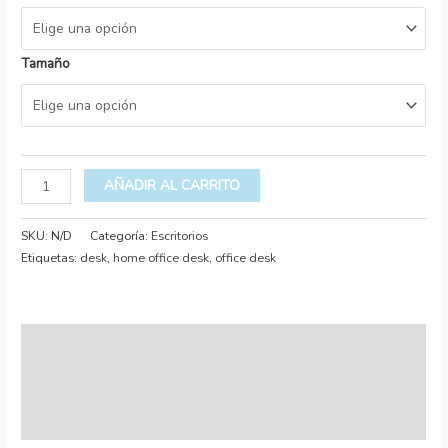
Tamaño
AÑADIR AL CARRITO
SKU:
N/D
Categoría:
Escritorios
Etiquetas:
desk
,
home office desk
,
office desk
Descripción
Información adicional
Valoraciones (2)