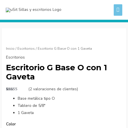
Ir
ME
al
PRI
contenido
Escritorio
G
Base
Inicio
/
Escritorios
/ Escritorio G Base O con 1 Gaveta
O
Escritorios
con
Escritorio G Base O con 1
1
Gaveta
Gaveta
cantidad
(
2
valoraciones de clientes)
Valorado
2
Base metálica tipo O
con
5.00
de
5 en base a
Tablero de 5/8″
valoraciones
de clientes
1 Gaveta
Color