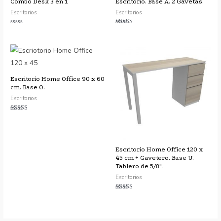
Combo Desk 3 en 1
Escritorio. Base A. 2 Gavetas.
Escritorios
Escritorios
Valorado
Valorado con
con
5.00
0
de 5
de
5
Escritorio Home Office 90 x 60
cm. Base O.
Escritorios
Valorado con
5.00
de 5
Escritorio Home Office 120 x
45 cm + Gavetero. Base U.
Tablero de 5/8″.
Escritorios
Valorado
con
4.00
de 5