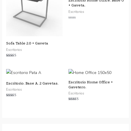
Escritorio Home Office. Base O
+ Gaveta.
Escritorios
Valorado
con
0
de
5
Sofa Table 2.0 + Gaveta
Escritorios
Valorado con
5.00
de 5
Escritorio Home Office +
Escritorio. Base A. 2 Gavetas.
Gavetero.
Escritorios
Escritorios
Valorado con
5.00
Valorado
de 5
con
4.75
de 5