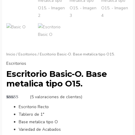
Inicio
/
Escritorios
/ Escritorio Basic-O. Base metalica tipo O15.
Escritorios
Escritorio Basic-O. Base
metalica tipo O15.
(
5
valoraciones de clientes)
Valorado
5
Escritorio Recto
con
5.00
de
5 en base a
Tablero de 1″
valoraciones
de clientes
Base metalica tipo O
Variedad de Acabados