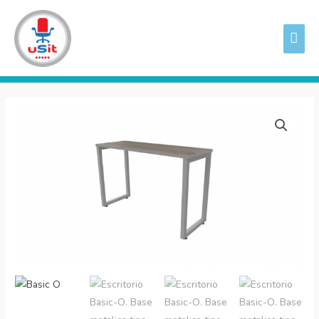
Ir
ME
al
PRI
contenido
Escritorio
Basic-
O.
Base
metalica
tipo
O15.
cantidad