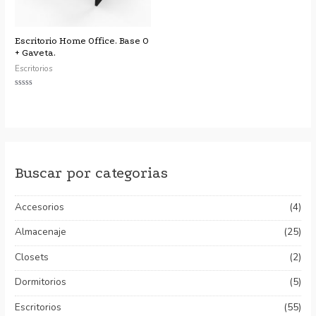
Escritorio Home Office. Base O
+ Gaveta.
Escritorios
Valorado
con
0
de
5
Buscar por categorias
Accesorios
(4)
Almacenaje
(25)
Closets
(2)
Dormitorios
(5)
Escritorios
(55)