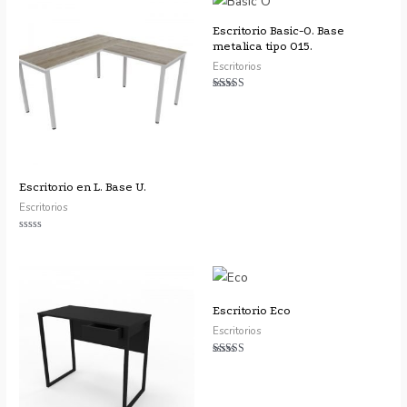
Escritorio Basic-O. Base
metalica tipo O15.
Escritorios
Valorado con
5.00
de 5
Escritorio en L. Base U.
Escritorios
Valorado
con
0
de
5
Escritorio Eco
Escritorios
Valorado
con
4.50
de 5