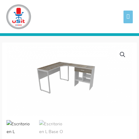
Ir
ME
al
PRI
contenido
Escritorio
en
L
Base
O
+
Credenza
cantidad