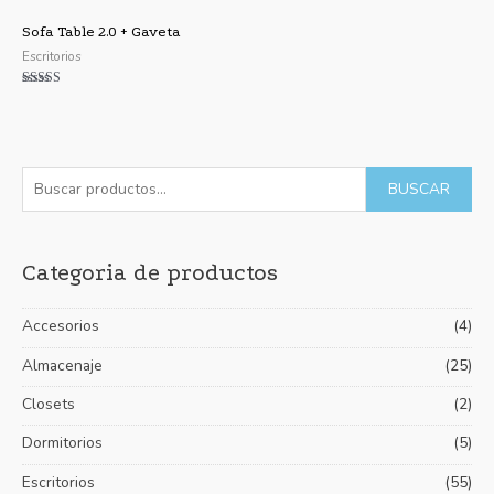
Sofa Table 2.0 + Gaveta
Escritorios
Valorado con
5.00
de 5
B
P
P
BUSCAR
u
r
r
s
e
e
Categoria de productos
c
c
c
a
i
i
Accesorios
(4)
r
o
o
p
Almacenaje
(25)
m
m
o
í
á
Closets
(2)
r
n
x
Dormitorios
(5)
:
i
i
Escritorios
(55)
m
m