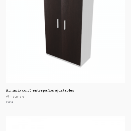
Armario con 5 entrepaños ajustables
Almacenaje
Valorado
con
0
de
5