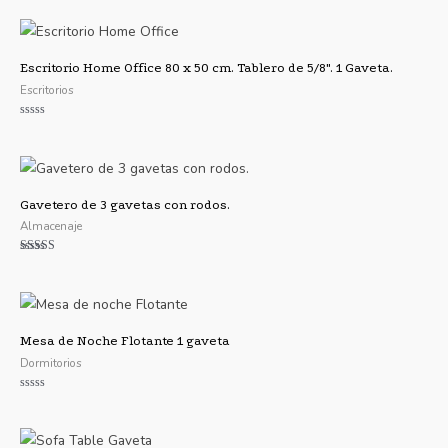
con
4.75
de 5
Escritorio Home Office 80 x 50 cm. Tablero de 5/8″. 1 Gaveta.
Escritorios
Valorado
con
0
de
5
Gavetero de 3 gavetas con rodos.
Almacenaje
Valorado con
5.00
de 5
Mesa de Noche Flotante 1 gaveta
Dormitorios
Valorado
con
0
de
5