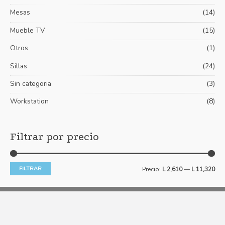
Mesas
(14)
o
o
Mueble TV
(15)
Otros
(1)
Sillas
(24)
Sin categoria
(3)
Workstation
(8)
Filtrar por precio
FILTRAR
Precio:
L 2,610
—
L 11,320