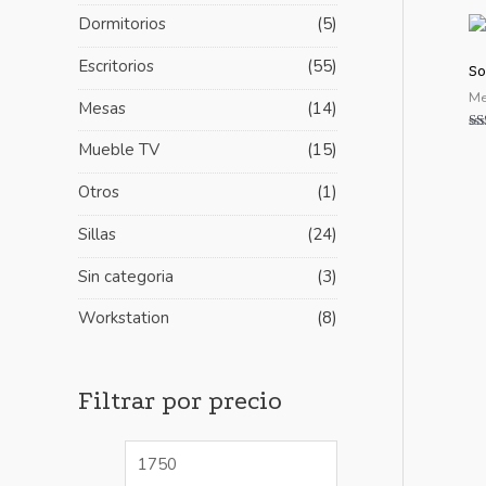
i
i
Dormitorios
(5)
m
m
Escritorios
(55)
So
o
o
Me
Mesas
(14)
Va
Mueble TV
(15)
co
5.
de
Otros
(1)
Sillas
(24)
Sin categoria
(3)
Workstation
(8)
Filtrar por precio