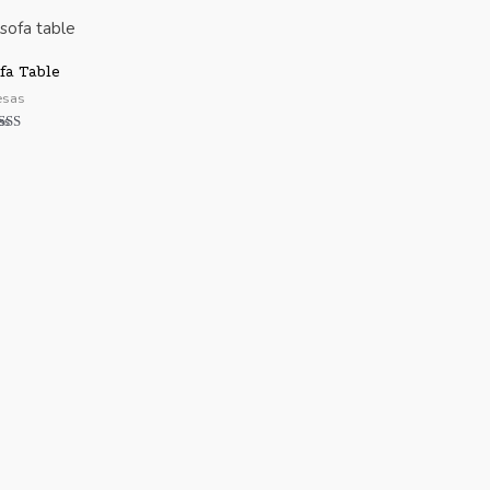
fa Table
sas
lorado
n
00
 5