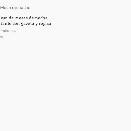
ego de Mesas de noche
otante con gaveta y repisa
rmitorios
lorado
n