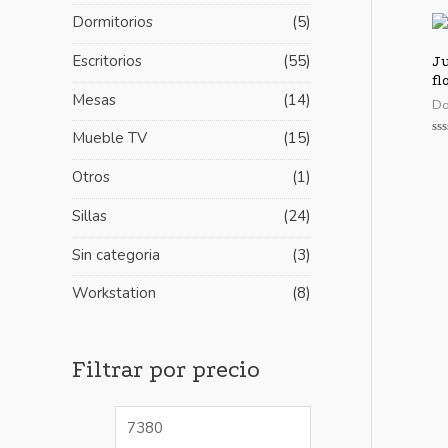
i
i
Dormitorios
(5)
m
m
Escritorios
(55)
Ju
o
o
fl
Mesas
(14)
Do
Mueble TV
(15)
Va
co
0
Otros
(1)
de
5
Sillas
(24)
Sin categoria
(3)
Workstation
(8)
Filtrar por precio