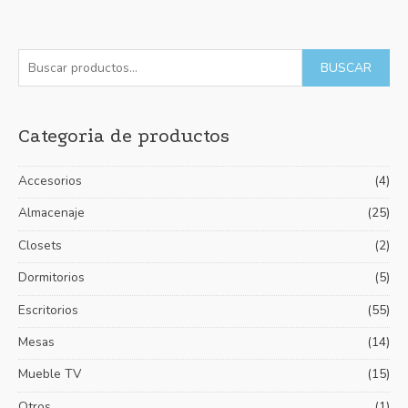
con
0
de
5
B
P
P
BUSCAR
u
r
r
s
e
e
Categoria de productos
c
c
c
a
i
i
Accesorios
(4)
r
o
o
p
Almacenaje
(25)
m
m
o
í
á
Closets
(2)
r
n
x
Dormitorios
(5)
:
i
i
Escritorios
(55)
m
m
Mesas
(14)
o
o
Mueble TV
(15)
Otros
(1)