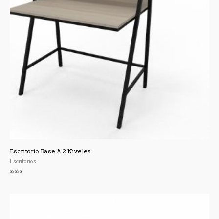
Escritorio Base A 2 Niveles
Escritorios
Valorado
con
0
de
5