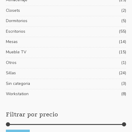
m
m
o
í
á
Closets
(2)
r
n
x
Dormitorios
(5)
:
i
i
Escritorios
(55)
m
m
Mesas
(14)
o
o
Mueble TV
(15)
Otros
(1)
Sillas
(24)
Sin categoria
(3)
Workstation
(8)
Filtrar por precio