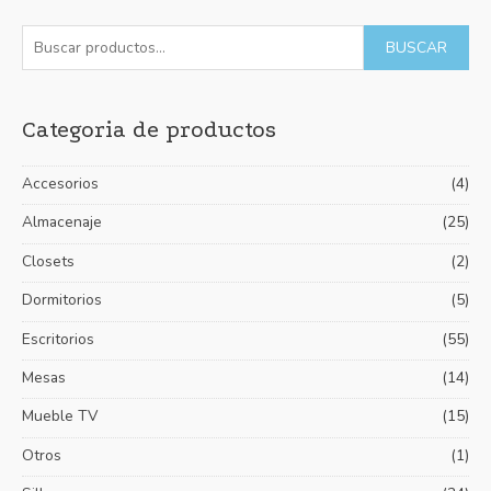
B
P
P
BUSCAR
u
r
r
s
e
e
Categoria de productos
c
c
c
a
i
i
Accesorios
(4)
r
o
o
p
Almacenaje
(25)
m
m
o
í
á
Closets
(2)
r
n
x
Dormitorios
(5)
:
i
i
Escritorios
(55)
m
m
Mesas
(14)
o
o
Mueble TV
(15)
Otros
(1)