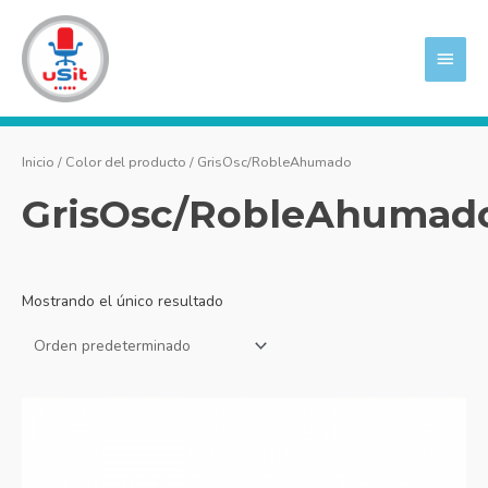
Ir
MEN
al
PRIN
contenido
Inicio
/ Color del producto / GrisOsc/RobleAhumado
GrisOsc/RobleAhumad
Mostrando el único resultado