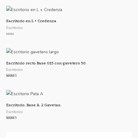
5.00
de 5
Escritorio en L + Credenza
Escritorios
Valorado
con
0
de
5
Escritorio recto Base O15 con gavetero 50
Escritorios
Valorado con
5.00
de 5
Escritorio. Base A. 2 Gavetas.
Escritorios
Valorado con
5.00
de 5