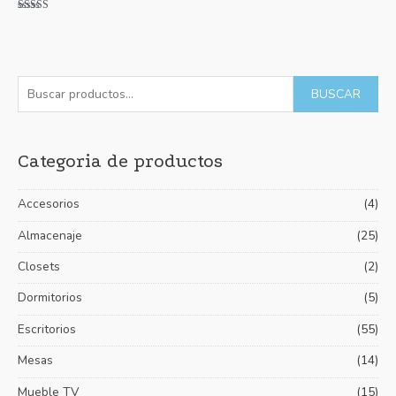
Valorado con
5.00
de 5
B
P
P
BUSCAR
u
r
r
s
e
e
Categoria de productos
c
c
c
a
i
i
Accesorios
(4)
r
o
o
p
Almacenaje
(25)
m
m
o
í
á
Closets
(2)
r
n
x
Dormitorios
(5)
:
i
i
Escritorios
(55)
m
m
Mesas
(14)
o
o
Mueble TV
(15)