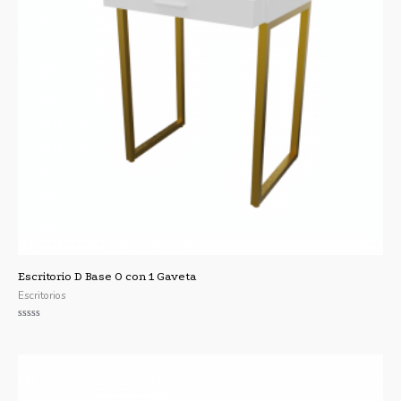
Escritorio D Base O con 1 Gaveta
Escritorios
Valorado
con
0
de
5