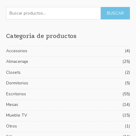
B
P
P
BUSCAR
u
r
r
s
e
e
Categoria de productos
c
c
c
a
i
i
Accesorios
(4)
r
o
o
p
Almacenaje
(25)
m
m
o
í
á
Closets
(2)
r
n
x
Dormitorios
(5)
:
i
i
Escritorios
(55)
m
m
Mesas
(14)
o
o
Mueble TV
(15)
Otros
(1)