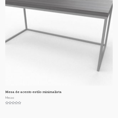
Mesa de acento estilo minimalista
Mesas
Valorado
con
0
de