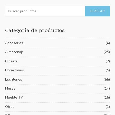
5
B
BUSCAR
u
s
Categoria de productos
c
a
Accesorios
(4)
r
p
Almacenaje
(25)
o
Closets
(2)
r
Dormitorios
(5)
:
Escritorios
(55)
Mesas
(14)
Mueble TV
(15)
Otros
(1)