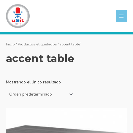
Ir
MEN
al
PRIN
contenido
Inicio
/ Productos etiquetados “accent table”
accent table
Mostrando el único resultado