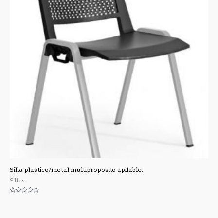
Silla plastico/metal multiproposito apilable.
Sillas
Valorado
con
0
de