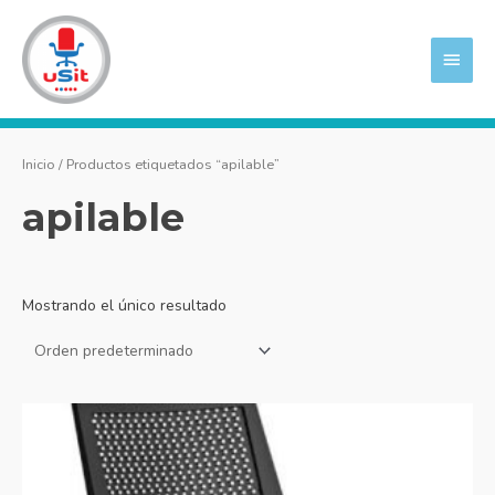
Ir
MEN
al
PRIN
contenido
Inicio
/ Productos etiquetados “apilable”
apilable
Mostrando el único resultado