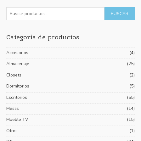
5
B
P
P
BUSCAR
u
r
r
s
e
e
Categoria de productos
c
c
c
a
i
i
Accesorios
(4)
r
o
o
p
Almacenaje
(25)
m
m
o
í
á
Closets
(2)
r
n
x
Dormitorios
(5)
:
i
i
Escritorios
(55)
m
m
Mesas
(14)
o
o
Mueble TV
(15)
Otros
(1)