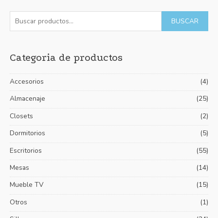
5
B
P
P
BUSCAR
u
r
r
s
e
e
Categoria de productos
c
c
c
a
i
i
Accesorios
(4)
r
o
o
p
Almacenaje
(25)
m
m
o
í
á
Closets
(2)
r
n
x
Dormitorios
(5)
:
i
i
Escritorios
(55)
m
m
Mesas
(14)
o
o
Mueble TV
(15)
Otros
(1)