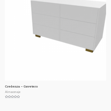
Credenza – Gavetero
Almacenaje
Valorado
con
0
de