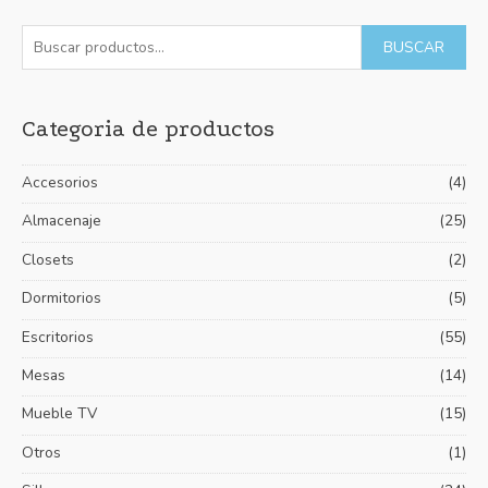
B
P
P
BUSCAR
u
r
r
s
e
e
Categoria de productos
c
c
c
a
i
i
Accesorios
(4)
r
o
o
p
Almacenaje
(25)
m
m
o
í
á
Closets
(2)
r
n
x
Dormitorios
(5)
:
i
i
Escritorios
(55)
m
m
Mesas
(14)
o
o
Mueble TV
(15)
Otros
(1)