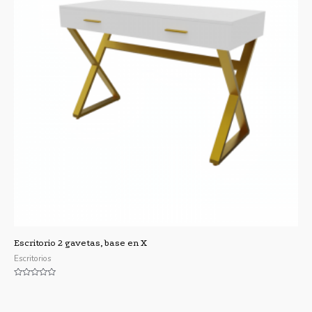
Escritorio 2 gavetas, base en X
Escritorios
Valorado
con
0
de