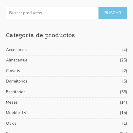
5
B
P
P
BUSCAR
u
r
r
s
e
e
Categoria de productos
c
c
c
a
i
i
Accesorios
(4)
r
o
o
p
Almacenaje
(25)
m
m
o
í
á
Closets
(2)
r
n
x
Dormitorios
(5)
:
i
i
Escritorios
(55)
m
m
Mesas
(14)
o
o
Mueble TV
(15)
Otros
(1)