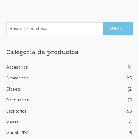
Valorado
con
0
de
5
B
P
P
BUSCAR
u
r
r
s
e
e
Categoria de productos
c
c
c
a
i
i
Accesorios
(4)
r
o
o
p
Almacenaje
(25)
m
m
o
í
á
Closets
(2)
r
n
x
Dormitorios
(5)
:
i
i
Escritorios
(55)
m
m
Mesas
(14)
o
o
Mueble TV
(15)