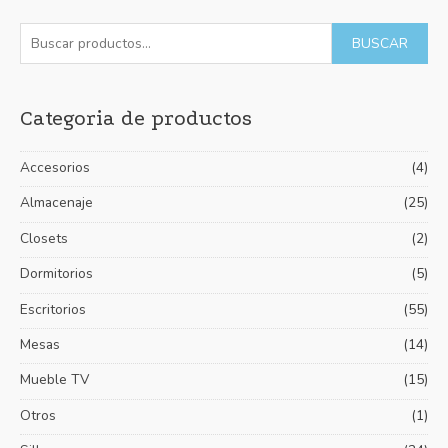
B
P
P
BUSCAR
u
r
r
s
e
e
Categoria de productos
c
c
c
a
i
i
Accesorios
(4)
r
o
o
p
Almacenaje
(25)
m
m
o
í
á
Closets
(2)
r
n
x
Dormitorios
(5)
:
i
i
Escritorios
(55)
m
m
Mesas
(14)
o
o
Mueble TV
(15)
Otros
(1)