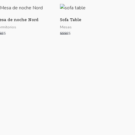
sa de noche Nord
Sofa Table
rmitorios
Mesas
lorado
Valorado
n
con
00
5.00
 5
de 5