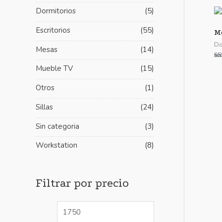
i
i
Dormitorios
(5)
m
m
Escritorios
(55)
Me
o
o
Do
Mesas
(14)
Va
Mueble TV
(15)
co
5.
de
Otros
(1)
Sillas
(24)
Sin categoria
(3)
Workstation
(8)
Filtrar por precio