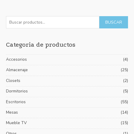
con
0
de
5
B
P
P
BUSCAR
u
r
r
s
e
e
Categoria de productos
c
c
c
a
i
i
Accesorios
(4)
r
o
o
p
Almacenaje
(25)
m
m
o
í
á
Closets
(2)
r
n
x
Dormitorios
(5)
:
i
i
Escritorios
(55)
m
m
Mesas
(14)
o
o
Mueble TV
(15)
Otros
(1)