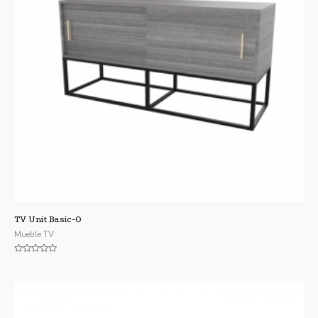
TV Unit Basic-O
Mueble TV
Valorado
con
0
de
5