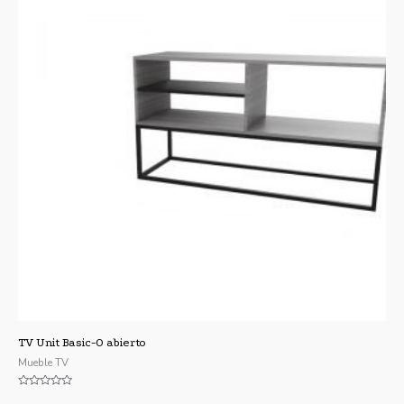
TV Unit Basic-O abierto
Mueble TV
Valorado