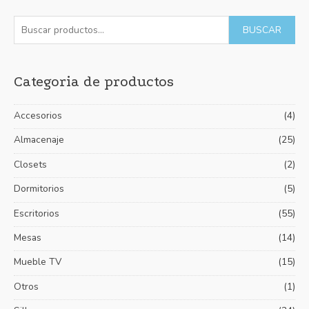
5
B
P
P
BUSCAR
u
r
r
s
e
e
Categoria de productos
c
c
c
a
i
i
Accesorios
(4)
r
o
o
p
Almacenaje
(25)
m
m
o
í
á
Closets
(2)
r
n
x
Dormitorios
(5)
:
i
i
Escritorios
(55)
m
m
Mesas
(14)
o
o
Mueble TV
(15)
Otros
(1)