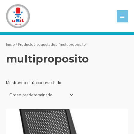
Ir
MEN
al
PRIN
contenido
Inicio
/ Productos etiquetados “multiproposito”
multiproposito
Mostrando el único resultado