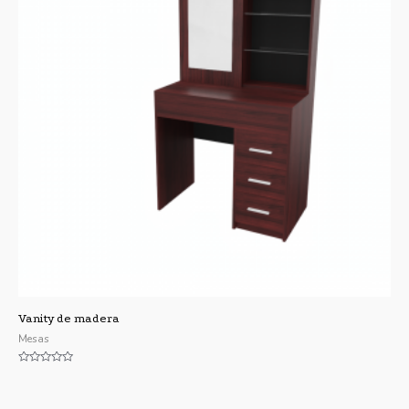
Vanity de madera
Mesas
Valorado
con
0
de