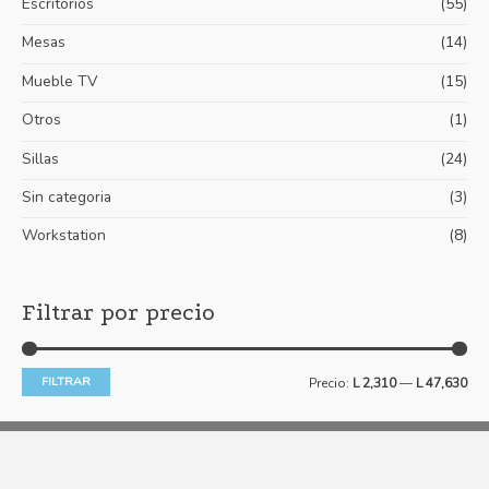
Escritorios
(55)
m
m
Mesas
(14)
o
o
Mueble TV
(15)
Otros
(1)
Sillas
(24)
Sin categoria
(3)
Workstation
(8)
Filtrar por precio
FILTRAR
Precio:
L 2,310
—
L 47,630