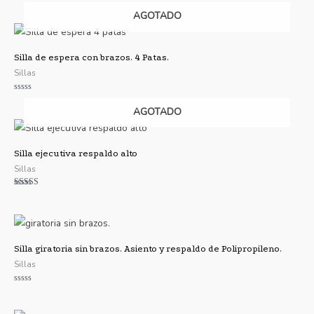
Valorado
con
AGOTADO
0
de
5
Silla de espera con brazos. 4 Patas.
Sillas
Valorado
con
AGOTADO
0
de
5
Silla ejecutiva respaldo alto
Sillas
Valorado con
5.00
de 5
Silla giratoria sin brazos. Asiento y respaldo de Polipropileno.
Sillas
Valorado
con
0
de