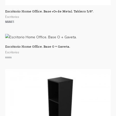
Escritorio Home Office. Base «O» de Metal. Tablero 5/8″.
Escritorios
Valorado
con
4.75
de 5
Escritorio Home Office. Base O + Gaveta.
Escritorios
Valorado
con
0
de
5