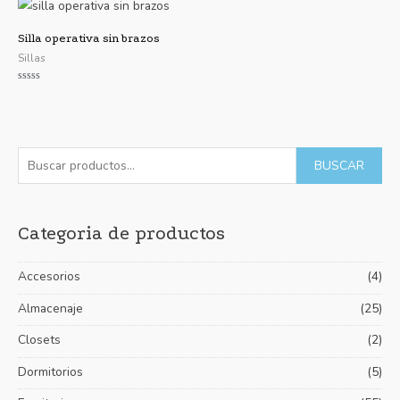
5
Silla operativa sin brazos
Sillas
Valorado
con
0
de
5
B
P
P
BUSCAR
u
r
r
s
e
e
Categoria de productos
c
c
c
a
i
i
Accesorios
(4)
r
o
o
p
Almacenaje
(25)
m
m
o
í
á
Closets
(2)
r
n
x
Dormitorios
(5)
:
i
i