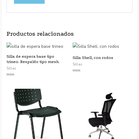
Productos relacionados
Silla de espera base tipo
Silla Shell, con rodos
trineo. Respaldo tipo mesh.
Sillas
Sillas
Valorado
con
Valorado
0
con
de
0
5
de
5