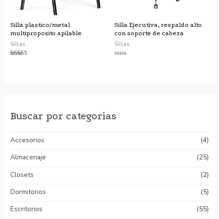
Silla plastico/metal
Silla Ejecutiva, respaldo alto
multiproposito apilable
con soporte de cabeza
Sillas
Sillas
Valorado con
Valorado
5.00
con
de 5
0
de
5
Buscar por categorias
Accesorios
(4)
Almacenaje
(25)
Closets
(2)
Dormitorios
(5)
Escritorios
(55)