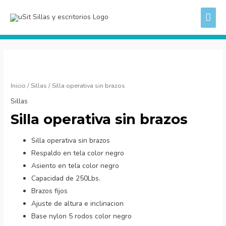
Ir
ME
al
PRI
contenido
Silla
operativa
sin
Inicio
/
Sillas
/ Silla operativa sin brazos
brazos
Sillas
cantidad
Silla operativa sin brazos
Silla operativa sin brazos
Respaldo en tela color negro
Asiento en tela color negro
Capacidad de 250Lbs.
Brazos fijos
Ajuste de altura e inclinacion
Base nylon 5 rodos color negro