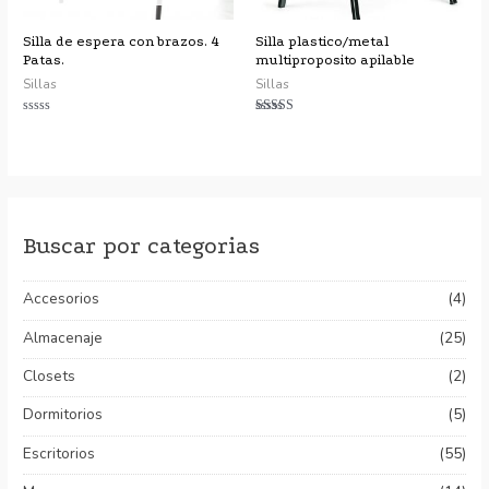
Silla de espera con brazos. 4
Silla plastico/metal
Patas.
multiproposito apilable
Sillas
Sillas
Valorado
Valorado con
con
5.00
0
de 5
de
5
Buscar por categorias
Accesorios
(4)
Almacenaje
(25)
Closets
(2)
Dormitorios
(5)
Escritorios
(55)