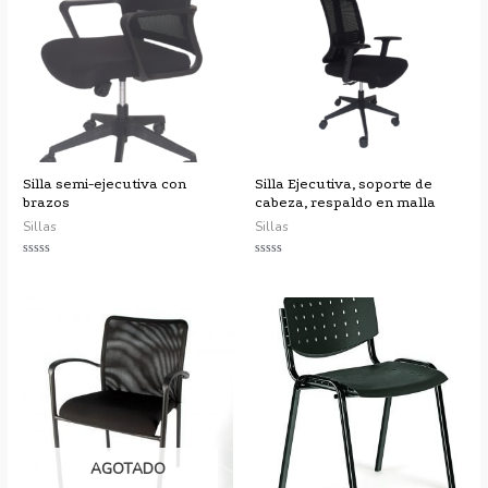
Silla semi-ejecutiva con
Silla Ejecutiva, soporte de
brazos
cabeza, respaldo en malla
Sillas
Sillas
Valorado
Valorado
con
con
0
0
de
de
5
5
AGOTADO