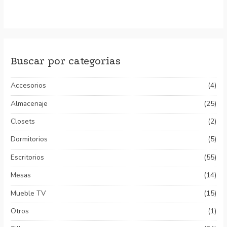
Valorado
con
0
de
5
Buscar por categorias
Accesorios
(4)
Almacenaje
(25)
Closets
(2)
Dormitorios
(5)
Escritorios
(55)
Mesas
(14)
Mueble TV
(15)
Otros
(1)