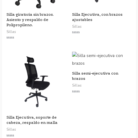
Silla giratoria sin brazos.
Silla Ejecutiva, con brazos
Asiento y respaldo de
ajustables
Polipropileno.
Sillas
Sillas
Valorado
con
Valorado
0
con
de
0
5
de
5
Silla semi-ejecutiva con
brazos
Sillas
Valorado
con
0
de
5
Silla Ejecutiva, soporte de
cabeza, respaldo en malla
Sillas