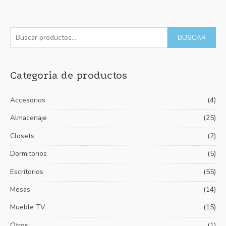
con
0
de
5
B
P
P
BUSCAR
u
r
r
s
e
e
Categoria de productos
c
c
c
a
i
i
Accesorios
(4)
r
o
o
p
Almacenaje
(25)
m
m
o
í
á
Closets
(2)
r
n
x
Dormitorios
(5)
:
i
i
Escritorios
(55)
m
m
Mesas
(14)
o
o
Mueble TV
(15)
Otros
(1)