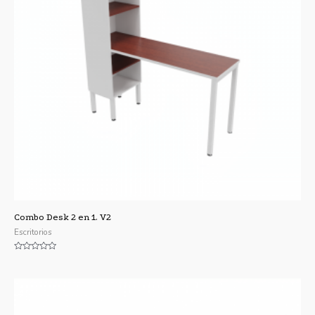
Combo Desk 2 en 1. V2
Escritorios
Valorado
con
0
de
5