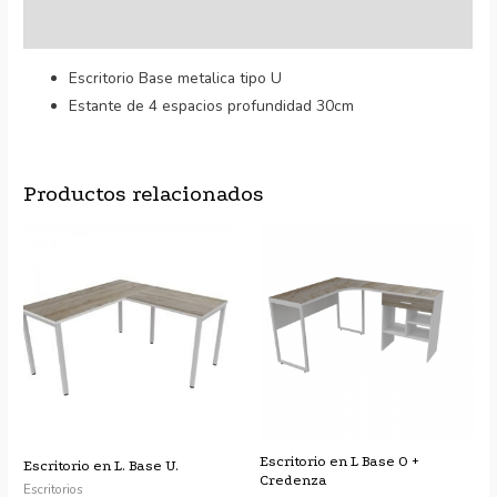
Valoraciones (0)
Escritorio Base metalica tipo U
Estante de 4 espacios profundidad 30cm
Productos relacionados
Escritorio en L Base O +
Escritorio en L. Base U.
Credenza
Escritorios