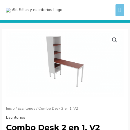
Ir
ME
al
PRI
contenido
Combo
Desk
2
en
1.
V2
cantidad
Inicio
/
Escritorios
/ Combo Desk 2 en 1. V2
Escritorios
Combo Desk 2 en 1. V2