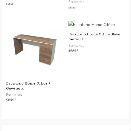
Escritorios
Valorado
con
Valorado
0
con
de
0
5
de
5
Escritorio Home Office. Base
metal U.
Escritorios
Valorado
con
4.91
de 5
Escritorio Home Office +
Gavetero.
Escritorios
Valorado
con
4.75
de 5