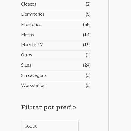
Closets
(2)
m
m
Dormitorios
(5)
o
o
Escritorios
(55)
Mesas
(14)
Mueble TV
(15)
Otros
(1)
Sillas
(24)
Sin categoria
(3)
Workstation
(8)
Filtrar por precio