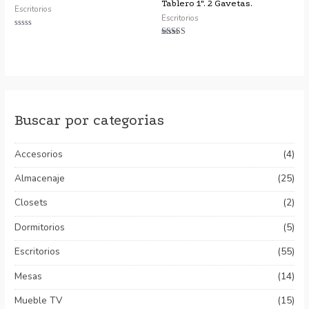
Tablero 1″. 2 Gavetas.
Escritorios
Escritorios
Valorado
con
Valorado con
0
5.00
de
de 5
5
Buscar por categorias
Accesorios
(4)
Almacenaje
(25)
Closets
(2)
Dormitorios
(5)
Escritorios
(55)
Mesas
(14)
Mueble TV
(15)