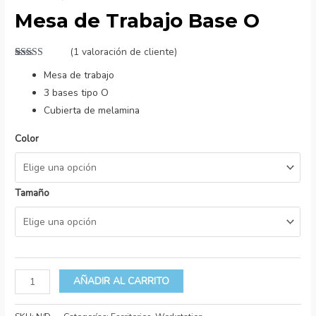
Mesa de Trabajo Base O
(
1
valoración de cliente)
Valorado
1
Mesa de trabajo
con
5.00
de
5 en base a
3 bases tipo O
valoración
de un cliente
Cubierta de melamina
Color
Tamaño
AÑADIR AL CARRITO