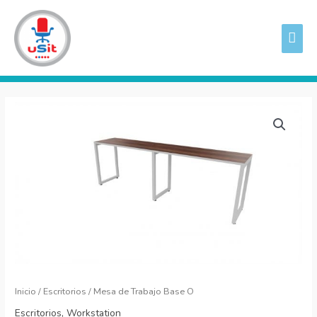
Ir
ME
al
PRI
contenido
Mesa
de
Trabajo
Base
O
cantidad
Inicio
/
Escritorios
/ Mesa de Trabajo Base O
Escritorios
,
Workstation