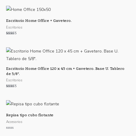
5.00
de 5
Escritorio Home Office + Gavetero.
Escritorios
Valorado
con
4.75
de 5
Escritorio Home Office 120 x 45 cm + Gavetero. Base U. Tablero
de 5/8″.
Escritorios
Valorado
con
4.00
de 5
Repisa tipo cubo flotante
Accesorios
Valorado