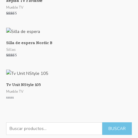
Repisa TV Flotante
Mueble TV
Valorado con
5.00
de 5
Silla de espera Nordic B
Sillas
Valorado con
5.00
de 5
Tv Unit NStyle 105
Mueble TV
Valorado
con
0
de
5
B
P
P
BUSCAR
u
r
r