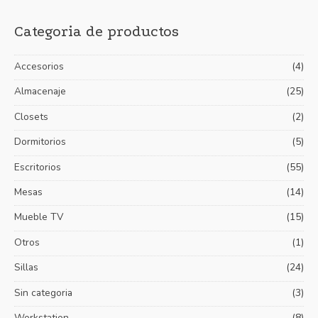
s
e
e
Categoria de productos
c
c
c
a
i
i
Accesorios
(4)
r
o
o
p
Almacenaje
(25)
m
m
o
í
á
Closets
(2)
r
n
x
Dormitorios
(5)
:
i
i
Escritorios
(55)
m
m
Mesas
(14)
o
o
Mueble TV
(15)
Otros
(1)
Sillas
(24)
Sin categoria
(3)
Workstation
(8)